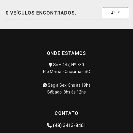
Toggle 
0 VEÍCULOS ENCONTRADOS.
ONDE ESTAMOS
Sc – 447, Nº 730
Rio Maina - Criciuma - SC
Seg a Sex: 8hs às 19hs
Sábado: 8hs às 12hs
CONTATO
(48) 3413-8461